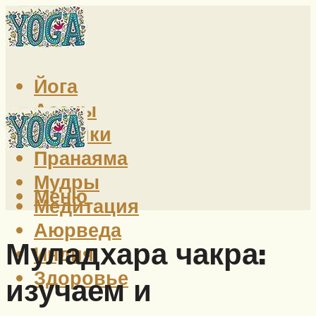
Йога
Асаны
Техники
Пранаяма
Мудры
Меню
Медитация
Аюрведа
Муладхара чакра:
Индия
Здоровье
изучаем и