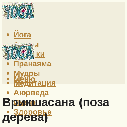
Йога
Асаны
Техники
Пранаяма
Мудры
Меню
Медитация
Аюрведа
Врикшасана (поза
Индия
Здоровье
дерева)